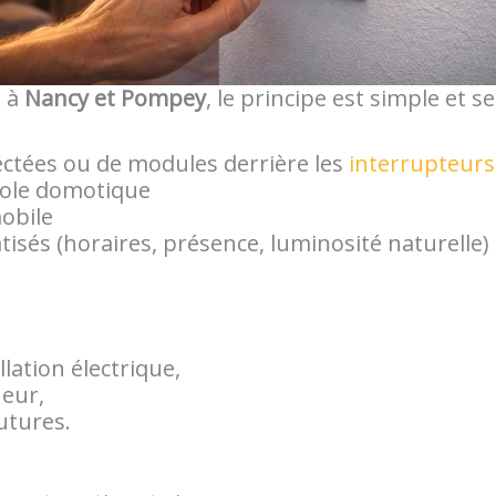
s à
Nancy et Pompey
, le principe est simple et 
ectées ou de modules derrière les
interrupteurs
cole domotique
mobile
isés (horaires, présence, luminosité naturelle)
llation électrique,
ueur,
futures.