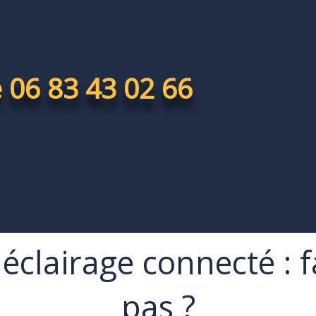
 06 83 43 02 66
clairage connecté : fa
pas ?