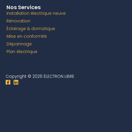
Nos Services
Installation électrique neuve
Rénovation
Éclairage & domotique
Mise en conformité
Dépannage
Plan électrique
Copyright © 2026 ÉLECTRON LIBRE
F
L
a
i
c
n
e
k
b
e
o
d
o
i
k
n
-
s